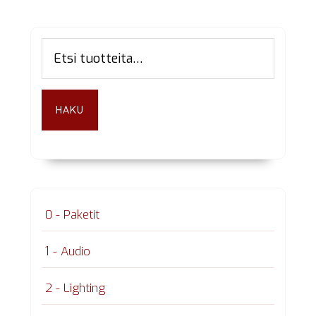
Ensisijainen
Etsi:
sivupalkki
HAKU
0 - Paketit
1 - Audio
2 - Lighting