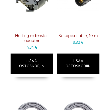
Harting extension
Socapex cable, 10 m
adapter
9,30
€
4,34
€
LISÄÄ
LISÄÄ
OSTOSKORIIN
OSTOSKORIIN