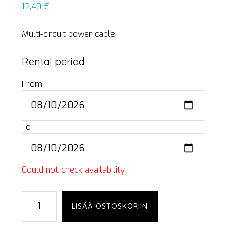
12,40
€
Multi-circuit power cable
Rental period
From
To
Could not check availability
Socapex
LISÄÄ OSTOSKORIIN
cable,
20