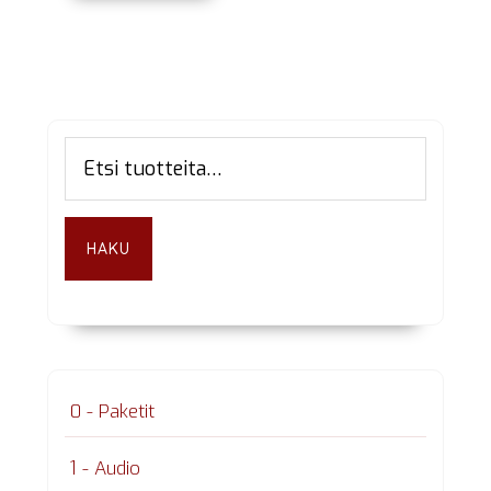
Ensisijainen
Etsi:
sivupalkki
HAKU
0 - Paketit
1 - Audio