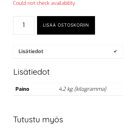
Could not check availability
Subsnake,
LISÄÄ OSTOSKORIIN
8/0,
15
m,
drum
Lisätiedot
määrä
Lisätiedot
Paino
4,2 kg (kilogramma)
Tutustu myös