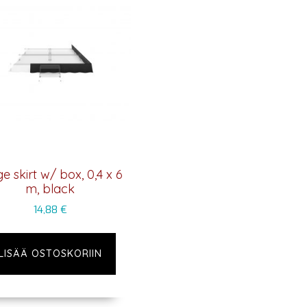
e skirt w/ box, 0,4 x 6
m, black
14,88
€
LISÄÄ OSTOSKORIIN