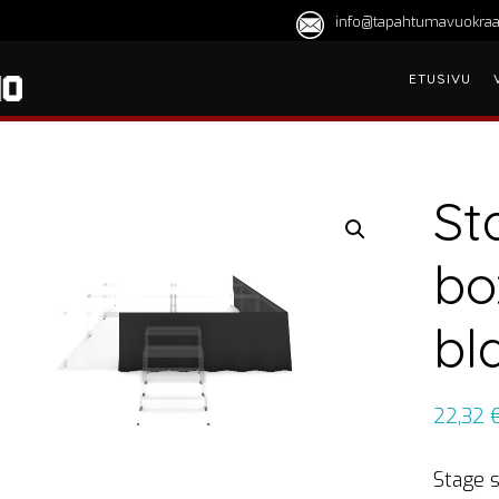
info@tapahtumavuokraa
ETUSIVU
St
bo
bl
22,32
Stage s