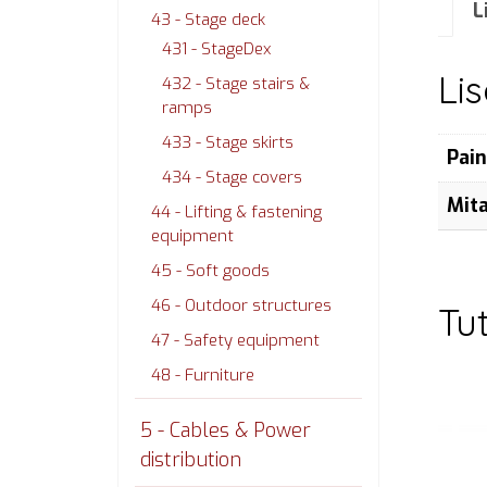
L
43 - Stage deck
431 - StageDex
Li
432 - Stage stairs &
ramps
433 - Stage skirts
Pai
434 - Stage covers
Mit
44 - Lifting & fastening
equipment
45 - Soft goods
46 - Outdoor structures
Tu
47 - Safety equipment
48 - Furniture
5 - Cables & Power
distribution