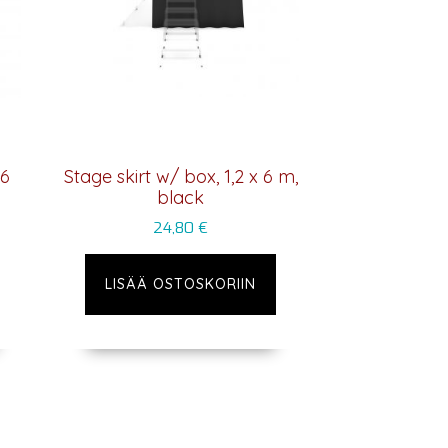
 6
Stage skirt w/ box, 1,2 x 6 m,
black
24,80
€
LISÄÄ OSTOSKORIIN