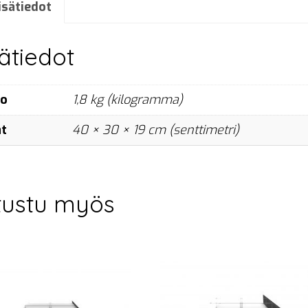
x
isätiedot
6
m,
sätiedot
black
määrä
no
1,8 kg (kilogramma)
at
40 × 30 × 19 cm (senttimetri)
tustu myös