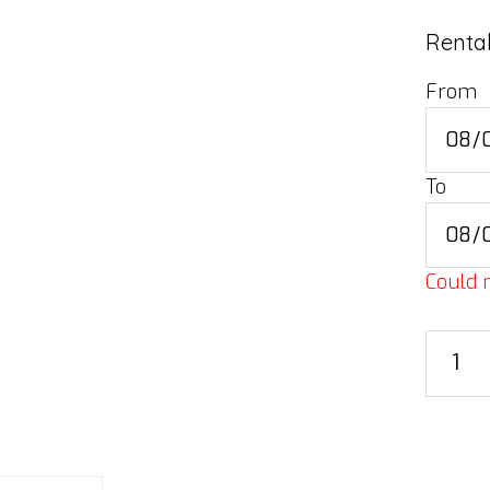
Rental
From
To
Could n
Stage
skirt
w/
box,
1,0