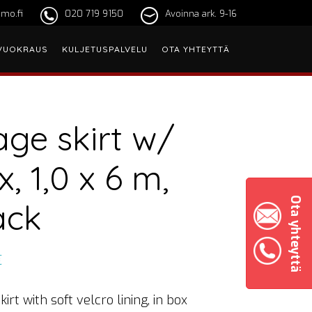
mo.fi
020 719 9150
Avoinna ark. 9-16
VUOKRAUS
KULJETUSPALVELU
OTA YHTEYTTÄ
age skirt w/
x, 1,0 x 6 m,
Ota yhteyttä
ack
€
kirt with soft velcro lining, in box