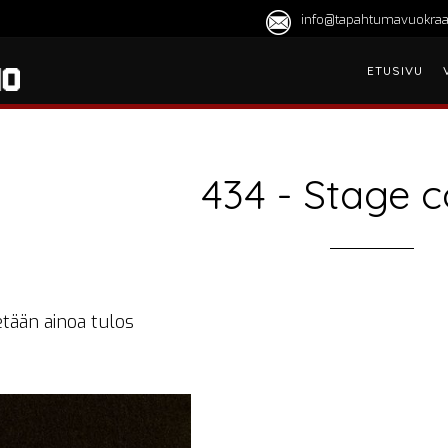
info@tapahtumavuokraa
ETUSIVU
434 - Stage c
tään ainoa tulos