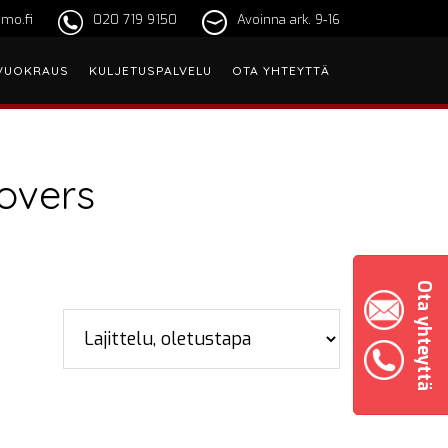
mo.fi
020 719 9150
Avoinna ark. 9-16
VUOKRAUS
KULJETUSPALVELU
OTA YHTEYTTÄ
overs
Ota yhteyttä