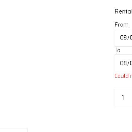
Rental
From
To
Could n
Stage
skirt
w/
box,
0,8