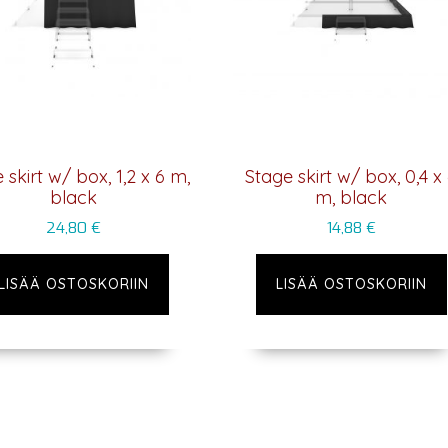
 skirt w/ box, 1,2 x 6 m,
Stage skirt w/ box, 0,4 x
black
m, black
24,80
€
14,88
€
LISÄÄ OSTOSKORIIN
LISÄÄ OSTOSKORIIN