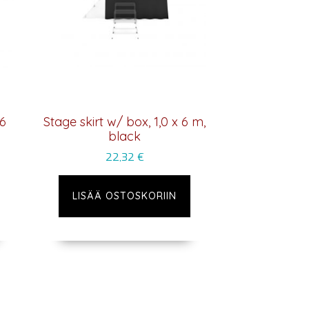
 6
Stage skirt w/ box, 1,0 x 6 m,
black
22,32
€
LISÄÄ OSTOSKORIIN