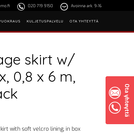
mo.fi
020 719 9150
Avoinna ark. 9-16
VUOKRAUS
KULJETUSPALVELU
OTA YHTEYTTÄ
age skirt w/
x, 0,8 x 6 m,
Ota yhteyttä
ack
kirt with soft velcro lining, in box