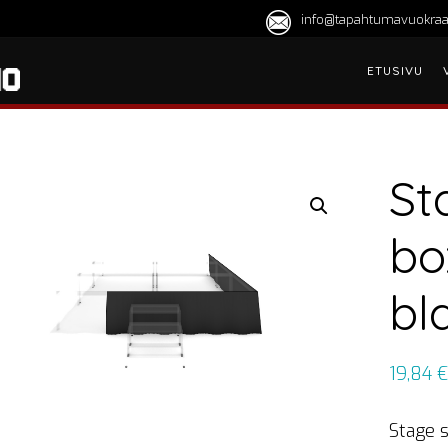
info@tapahtumavuokraa
ETUSIVU
St
bo
bl
19,84
€
Stage s