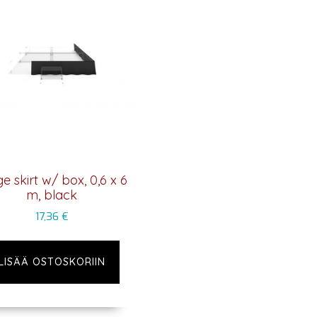
e skirt w/ box, 0,6 x 6
m, black
17,36
€
LISÄÄ OSTOSKORIIN