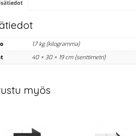
x
isätiedot
6
m,
sätiedot
black
määrä
no
1,7 kg (kilogramma)
at
40 × 30 × 19 cm (senttimetri)
tustu myös