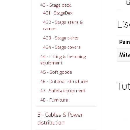
L
43 - Stage deck
431 - StageDex
Li
432 - Stage stairs &
ramps
433 - Stage skirts
Pai
434 - Stage covers
Mit
44 - Lifting & fastening
equipment
45 - Soft goods
46 - Outdoor structures
Tu
47 - Safety equipment
48 - Furniture
5 - Cables & Power
distribution