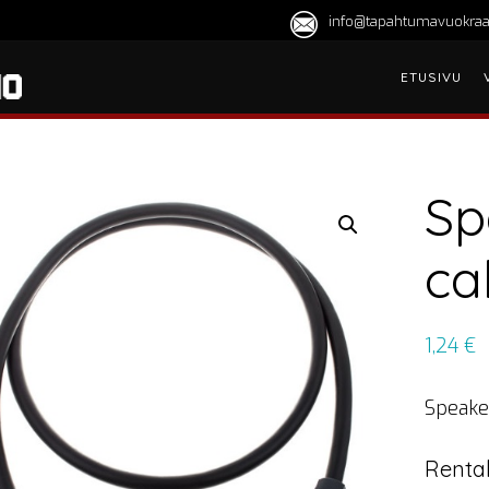
info@tapahtumavuokraa
ETUSIVU
Sp
ca
1,24
€
Speake
Rental