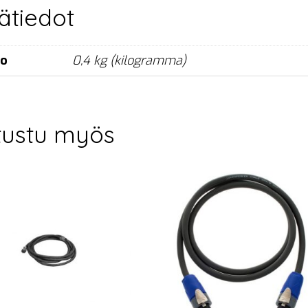
sätiedot
no
0,4 kg (kilogramma)
tustu myös