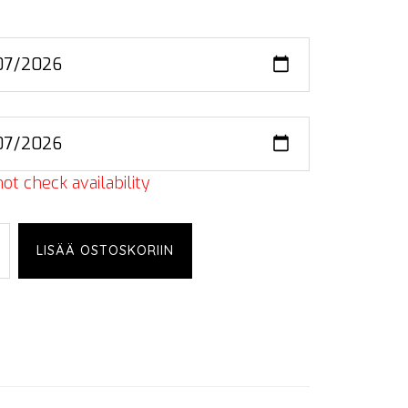
ot check availability
n
LISÄÄ OSTOSKORIIN