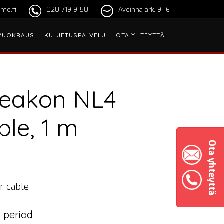
mo.fi
020 719 9150
Avoinna ark. 9-16
VUOKRAUS
KULJETUSPALVELU
OTA YHTEYTTÄ
eakon NL4
ble, 1 m
Ota yhteyttä
r cable
 period