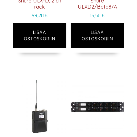
Shure ULX-D, 2 ch
Shure
rack
ULXD2/Beta87A
99,20
€
15,50
€
LISÄÄ
LISÄÄ
OSTOSKORIIN
OSTOSKORIIN