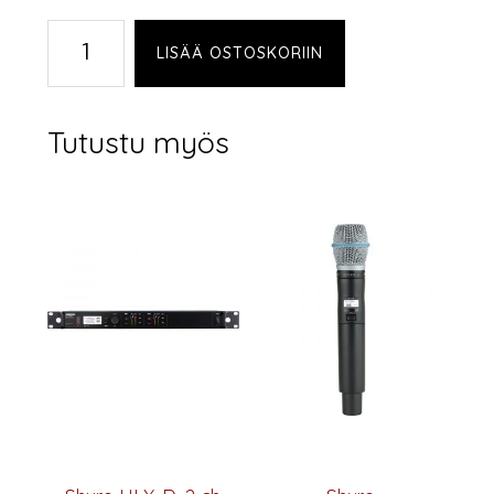
Shure
LISÄÄ OSTOSKORIIN
ULXD2/V7
määrä
Tutustu myös