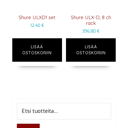
Shure ULXD1 set
Shure ULX-D, 8 ch
rack
12,40
€
396,80
€
LISÄÄ
LISÄÄ
OSTOSKORIIN
OSTOSKORIIN
Ensisijainen
Etsi:
sivupalkki