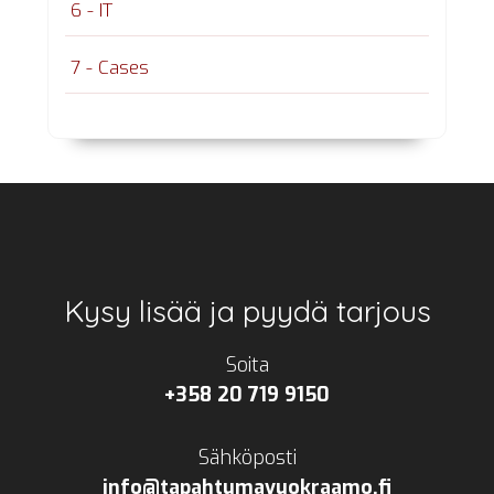
6 - IT
7 - Cases
Footer
Kysy lisää ja pyydä tarjous
Soita
+358 20 719 9150
Sähköposti
info@tapahtumavuokraamo.fi