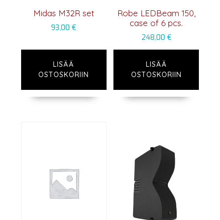
Midas M32R set
Robe LEDBeam 150,
case of 6 pcs.
93,00
€
248,00
€
LISÄÄ
LISÄÄ
OSTOSKORIIN
OSTOSKORIIN