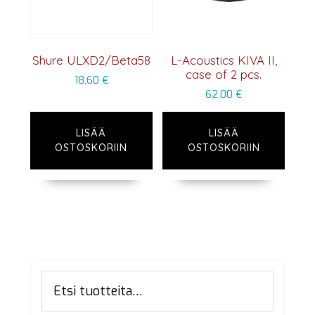
Shure ULXD2/Beta58
L-Acoustics KIVA II,
case of 2 pcs.
18,60
€
62,00
€
LISÄÄ
LISÄÄ
OSTOSKORIIN
OSTOSKORIIN
Ensisijainen
Etsi:
sivupalkki