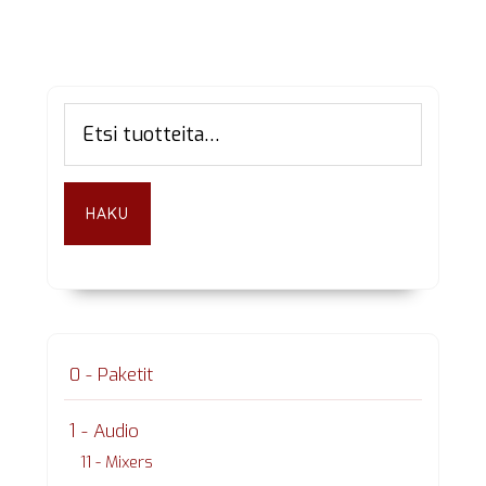
Ensisijainen
Etsi:
sivupalkki
HAKU
0 - Paketit
1 - Audio
11 - Mixers