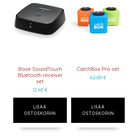
Bose SoundTouch
CatchBox Pro set
Bluetooth receiver
62,00
€
set
12,40
€
LISÄÄ
LISÄÄ
OSTOSKORIIN
OSTOSKORIIN