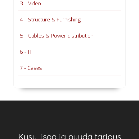
3 - Video
4 - Structure & Furnishing
5 - Cables & Power distribution
6 - IT
7 - Cases
Footer
Kysy lisää ja pyydä tarjous