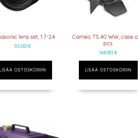
sonic lens set, 1.7-2.4
Cameo TS 40 WW, case o
pcs.
93,00
€
148,80
€
LISÄÄ OSTOSKORIIN
LISÄÄ OSTOSKORIIN