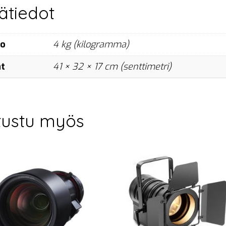
sätiedot
no
4 kg (kilogramma)
at
41 × 32 × 17 cm (senttimetri)
tustu myös