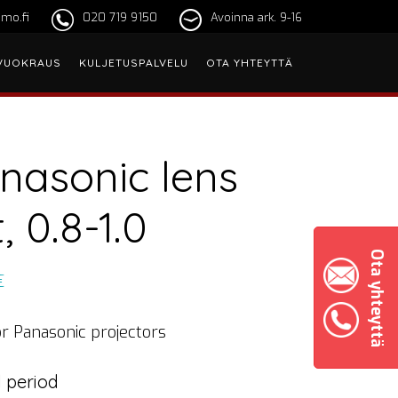
mo.fi
020 719 9150
Avoinna ark. 9-16
VUOKRAUS
KULJETUSPALVELU
OTA YHTEYTTÄ
nasonic lens
, 0.8-1.0
Ota yhteyttä
€
r Panasonic projectors
 period