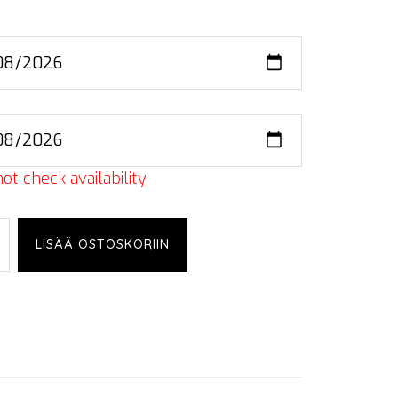
ot check availability
nic
LISÄÄ OSTOSKORIIN