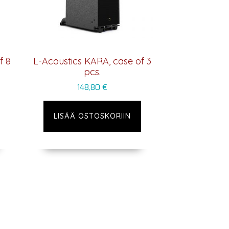
f 8
L-Acoustics KARA, case of 3
pcs.
148,80
€
LISÄÄ OSTOSKORIIN