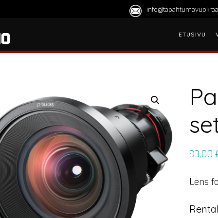
info@tapahtumavuokraa
ETUSIVU
Pa
set
93,00
Lens fo
Rental