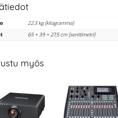
sätiedot
no
22,3 kg (kilogramma)
at
65 × 39 × 27,5 cm (senttimetri)
tustu myös