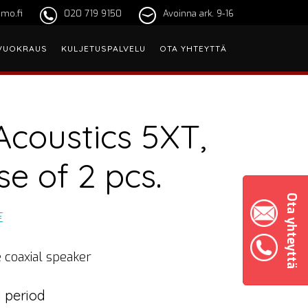
mo.fi
020 719 9150
Avoinna ark. 9-16
VUOKRAUS
KULJETUSPALVELU
OTA YHTEYTTÄ
Acoustics 5XT,
se of 2 pcs.
Ota yhteyttä
€
 coaxial speaker
 period