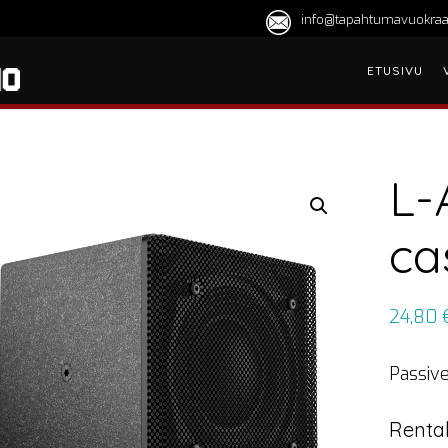
info@tapahtumavuokraa
ETUSIVU
L-
ca
24,80
Passive
Rental