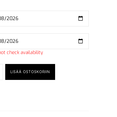
ot check availability
LISÄÄ OSTOSKORIIN
ics