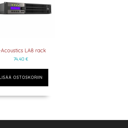
-Acoustics LA8 rack
74,40
€
LISÄÄ OSTOSKORIIN