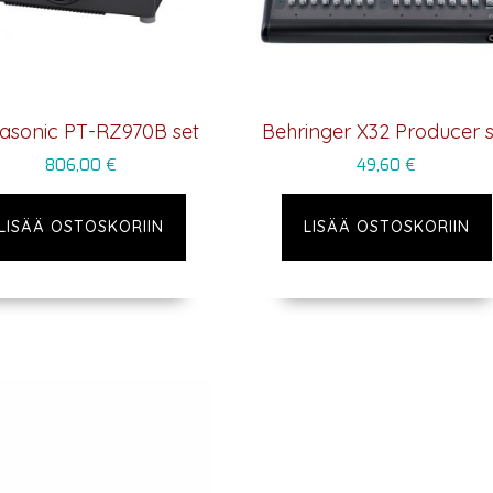
asonic PT-RZ970B set
Behringer X32 Producer s
806,00
€
49,60
€
LISÄÄ OSTOSKORIIN
LISÄÄ OSTOSKORIIN