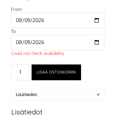
From
To
Could not check availability
Fire
LISÄÄ OSTOSKORIIN
extinguisher,
CO₂,
5
kg
Lisätiedot
määrä
Lisätiedot