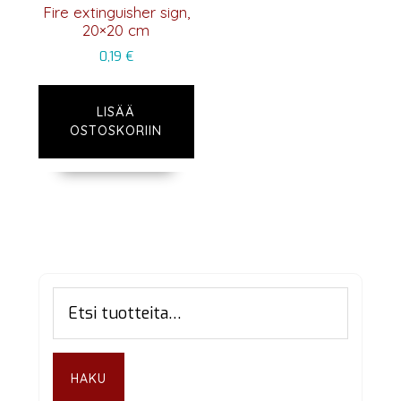
Fire extinguisher sign,
20×20 cm
0,19
€
LISÄÄ
OSTOSKORIIN
Ensisijainen
Etsi:
sivupalkki
HAKU