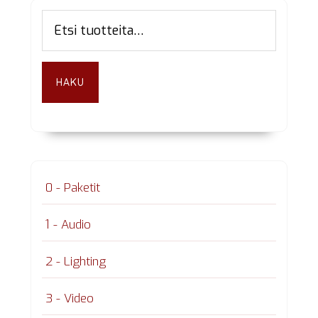
Ensisijainen
Etsi:
sivupalkki
HAKU
0 - Paketit
1 - Audio
2 - Lighting
3 - Video