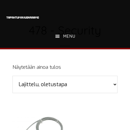
Hyppää
Hyppää
Hyppää
pääsisältöön
ensisijaiseen
alatunnisteeseen
sivupalkkiin
478 - Security
MENU
Näytetään ainoa tulos