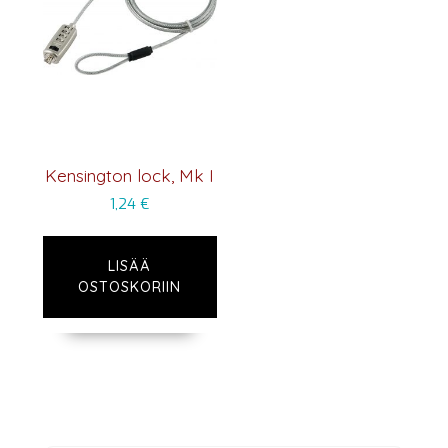
Kensington lock, Mk I
1,24
€
LISÄÄ
OSTOSKORIIN