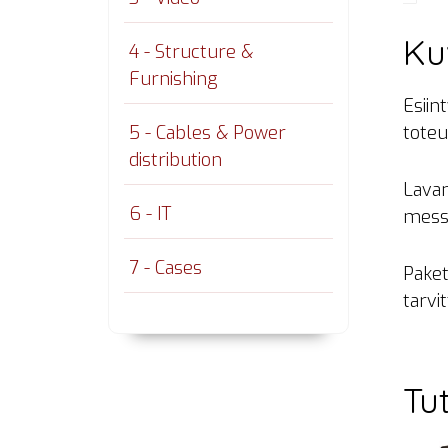
Ku
4 - Structure &
Furnishing
Esiin
5 - Cables & Power
toteu
distribution
Lavan
6 - IT
messu
7 - Cases
Paket
tarvi
Tu