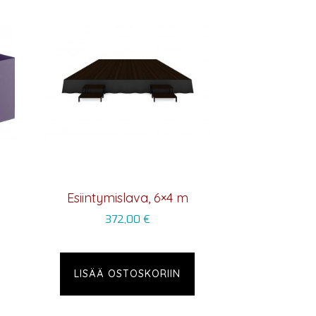
Esiintymislava, 6×4 m
372,00
€
LISÄÄ OSTOSKORIIN