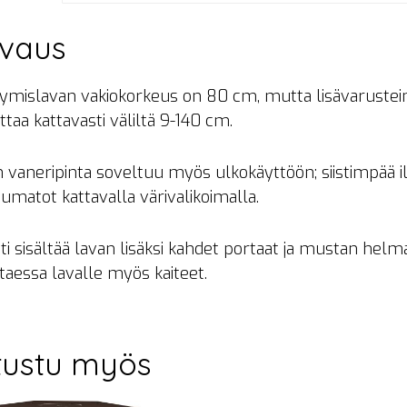
vaus
tymislavan vakiokorkeus on 80 cm, mutta lisävarustei
ttaa kattavasti väliltä 9-140 cm.
 vaneripinta soveltuu myös ulkokäyttöön; siistimpää
matot kattavalla värivalikoimalla.
ti sisältää lavan lisäksi kahdet portaat ja mustan he
ttaessa lavalle myös kaiteet.
tustu myös