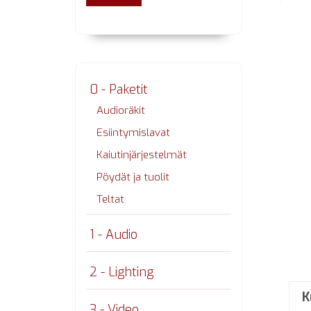
0 - Paketit
Audioräkit
Esiintymislavat
Kaiutinjärjestelmät
Pöydät ja tuolit
Teltat
1 - Audio
2 - Lighting
K
3 - Video