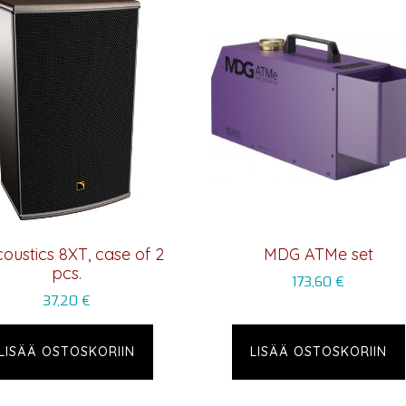
oustics 8XT, case of 2
MDG ATMe set
pcs.
173,60
€
37,20
€
LISÄÄ OSTOSKORIIN
LISÄÄ OSTOSKORIIN