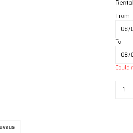
Rental
From
To
Could n
Esiinty
8x6
m
määrä
uvaus