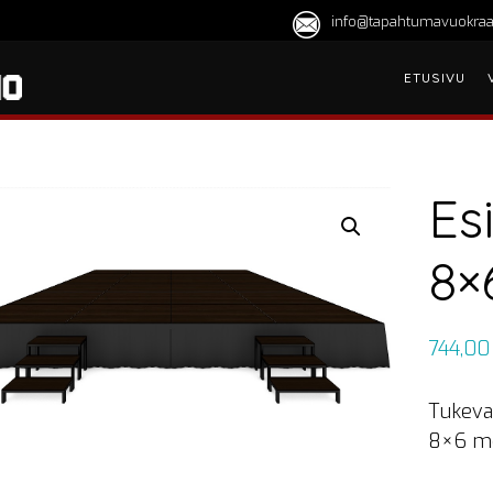
info@tapahtumavuokraa
ETUSIVU
Es
8×
744,0
Tukeva 
8×6 me