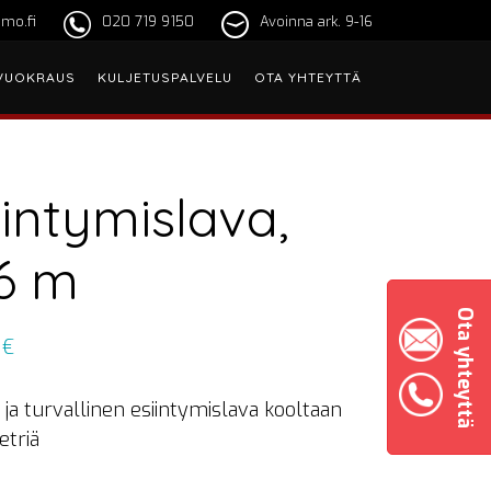
mo.fi
020 719 9150
Avoinna ark. 9-16
VUOKRAUS
KULJETUSPALVELU
OTA YHTEYTTÄ
iintymislava,
6 m
Ota yhteyttä
0
€
ja turvallinen esiintymislava kooltaan
triä