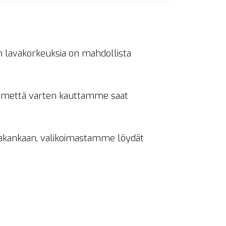
n lavakorkeuksia on mahdollista
 ilmettä varten kauttamme saat
lmakankaan, valikoimastamme löydät