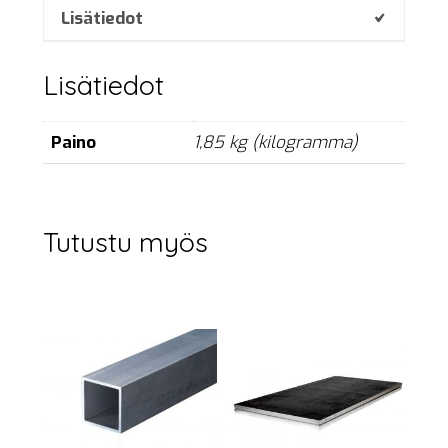
cm,
Lisätiedot
single
määrä
Lisätiedot
Paino
1,85 kg (kilogramma)
Tutustu myös