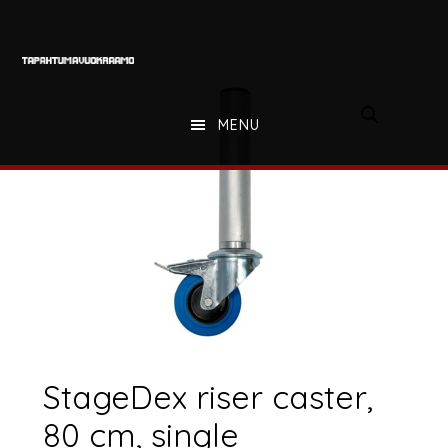
Hyppää
Hyppää
Hyppää
pääsisältöön
ensisijaiseen
alatunnisteeseen
sivupalkkiin
MENU
StageDex riser caster,
80 cm, single