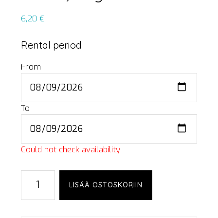
6,20
€
Rental period
From
To
Could not check availability
StageDex
LISÄÄ OSTOSKORIIN
riser
caster,
80