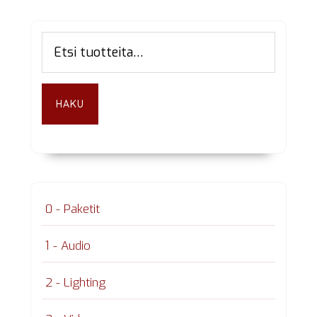
Ensisijainen
Etsi:
sivupalkki
HAKU
0 - Paketit
1 - Audio
2 - Lighting