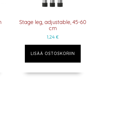
m
Stage leg, adjustable, 45-60
cm
1,24
€
LISÄÄ OSTOSKORIIN