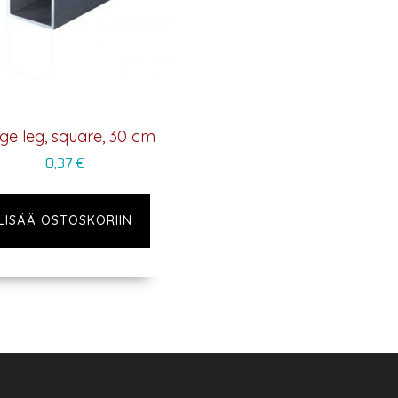
ge leg, square, 30 cm
0,37
€
LISÄÄ OSTOSKORIIN