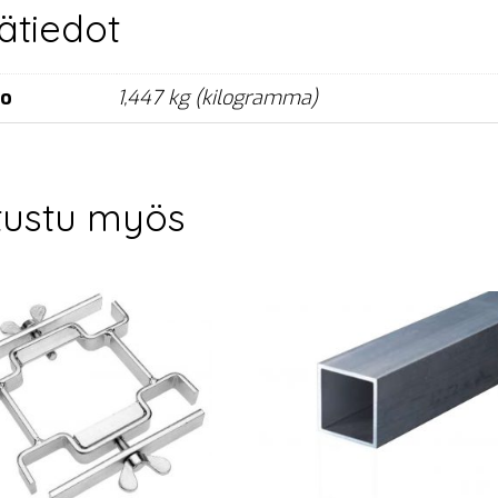
sätiedot
no
1,447 kg (kilogramma)
tustu myös