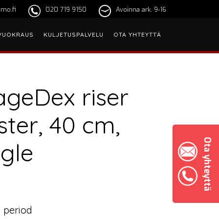
mo.fi
020 719 9150
Avoinna ark. 9-16
VUOKRAUS
KULJETUSPALVELU
OTA YHTEYTTÄ
ageDex riser
ster, 40 cm,
Ota yhteyttä
ngle
 period