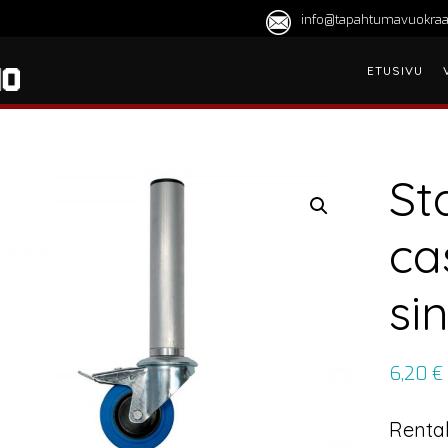
info@tapahtumavuokraa
ETUSIVU
St
ca
si
6,20
€
Rental