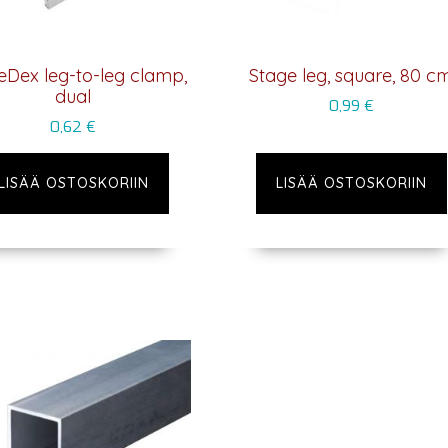
eDex leg-to-leg clamp,
Stage leg, square, 80 c
dual
0,99
€
0,62
€
LISÄÄ OSTOSKORIIN
LISÄÄ OSTOSKORIIN