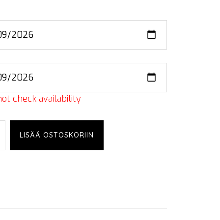
ot check availability
ex
LISÄÄ OSTOSKORIIN