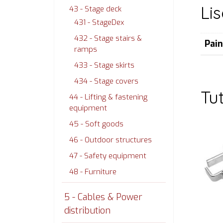
Li
43 - Stage deck
431 - StageDex
432 - Stage stairs &
Pai
ramps
433 - Stage skirts
434 - Stage covers
Tu
44 - Lifting & fastening
equipment
45 - Soft goods
46 - Outdoor structures
47 - Safety equipment
48 - Furniture
5 - Cables & Power
distribution