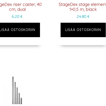
geDex riser caster, 40
StageDex stage element
cm, dual
1×0,5 m, black
6,20
€
24,80
€
LISÄÄ OSTOSKORIIN
LISÄÄ OSTOSKORIIN