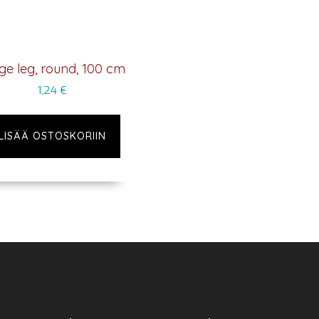
ge leg, round, 100 cm
1,24
€
LISÄÄ OSTOSKORIIN