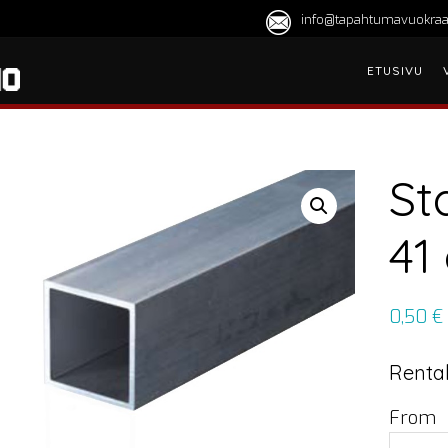
info@tapahtumavuokraa
ETUSIVU
St
41
0,50
€
Rental
From