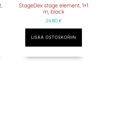
,
StageDex stage element, 1×1
m, black
24,80
€
LISÄÄ OSTOSKORIIN