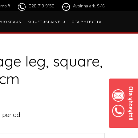
mo.fi
020 719 9150
Avoinna ark. 9-16
VUOKRAUS
KULJETUSPALVELU
OTA YHTEYTTÄ
age leg, square,
 cm
Ota yhteyttä
 period