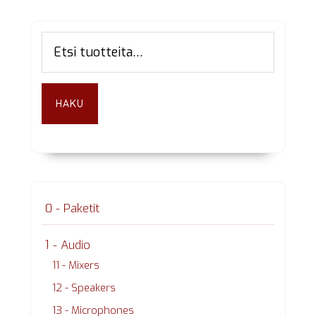
Ensisijainen
Etsi:
sivupalkki
HAKU
0 - Paketit
1 - Audio
11 - Mixers
12 - Speakers
13 - Microphones