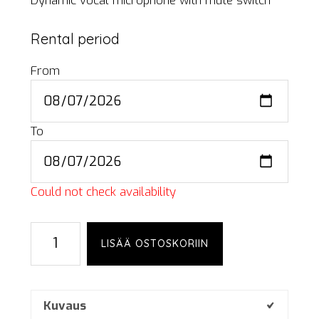
Dynamic vocal microphone with mute switch
Rental period
From
To
Could not check availability
Shure
LISÄÄ OSTOSKORIIN
SM58S
määrä
Kuvaus