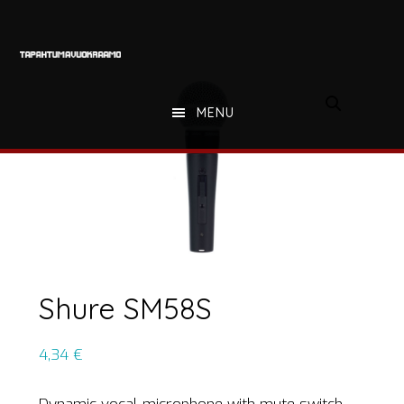
Hyppää
Hyppää
Hyppää
pääsisältöön
ensisijaiseen
alatunnisteeseen
sivupalkkiin
MENU
Shure SM58S
4,34
€