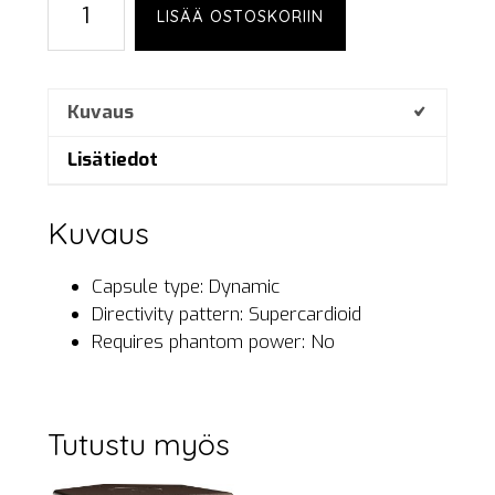
LISÄÄ OSTOSKORIIN
Beta
58A
määrä
Kuvaus
Lisätiedot
Kuvaus
Capsule type: Dynamic
Directivity pattern: Supercardioid
Requires phantom power: No
Tutustu myös