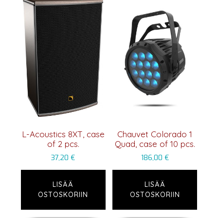
L-Acoustics 8XT, case
Chauvet Colorado 1
of 2 pcs.
Quad, case of 10 pcs.
37,20
€
186,00
€
LISÄÄ
LISÄÄ
OSTOSKORIIN
OSTOSKORIIN