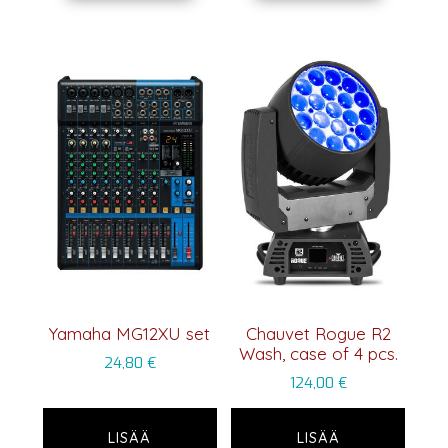
Yamaha MG12XU set
Chauvet Rogue R2
Wash, case of 4 pcs.
24,80
€
124,00
€
LISÄÄ
LISÄÄ