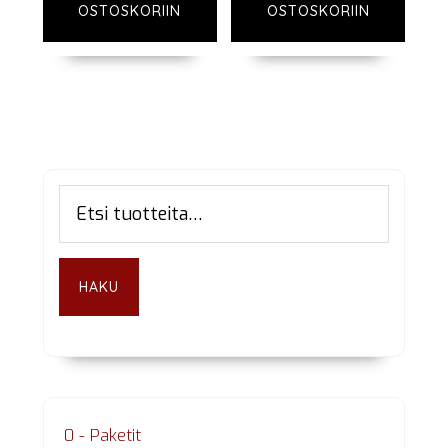
OSTOSKORIIN
OSTOSKORIIN
Ensisijainen
Etsi:
sivupalkki
HAKU
0 - Paketit