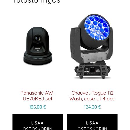
Panasonic AW-
Chauvet Rogue R2
UE70KEJ set
Wash, case of 4 pcs.
186,00
€
124,00
€
LISÄÄ
LISÄÄ
OSTOSKORIIN
OSTOSKORIIN