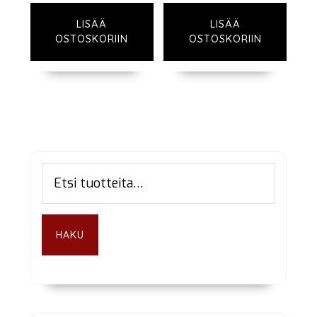
LISÄÄ
LISÄÄ
OSTOSKORIIN
OSTOSKORIIN
Ensisijainen
Etsi:
sivupalkki
HAKU