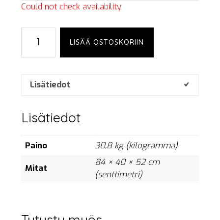
Could not check availability
Showtec
LISÄÄ OSTOSKORIIN
Star
Dream,
6x4
m,
Lisätiedot
RGB
set
Lisätiedot
määrä
Paino
30,8 kg (kilogramma)
84 × 40 × 52 cm
Mitat
(senttimetri)
Tutustu myös