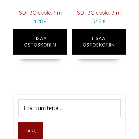
SDI-3G cable, 1 m
SDI-3G cable, 3 m
4,28
€
5,58
€
LISÄÄ
LISÄÄ
OSTOSKORIIN
OSTOSKORIIN
Ensisijainen
Etsi:
sivupalkki
HAKU