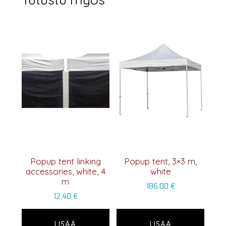
Popup tent linking
Popup tent, 3×3 m,
accessories, white, 4
white
m
186,00
€
12,40
€
LISÄÄ
LISÄÄ