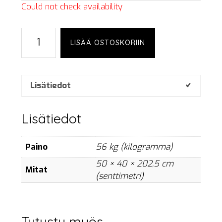
Could not check availability
Popup
LISÄÄ OSTOSKORIIN
tent,
6x4
m,
white
Lisätiedot
määrä
Lisätiedot
Paino
56 kg (kilogramma)
50 × 40 × 202,5 cm
Mitat
(senttimetri)
Tutustu myös