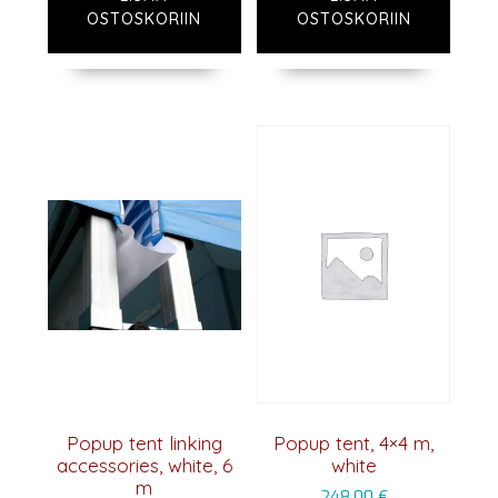
OSTOSKORIIN
OSTOSKORIIN
Popup tent linking
Popup tent, 4×4 m,
accessories, white, 6
white
m
248,00
€