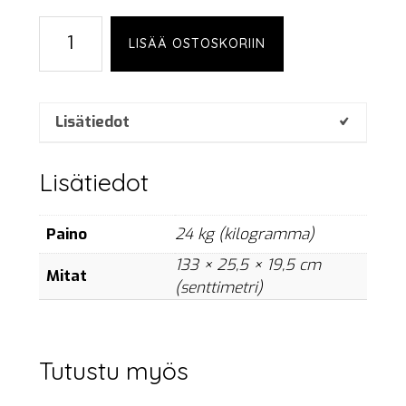
L-
LISÄÄ OSTOSKORIIN
Acoustics
SYVA
set
määrä
Lisätiedot
Lisätiedot
Paino
24 kg (kilogramma)
133 × 25,5 × 19,5 cm
Mitat
(senttimetri)
Tutustu myös