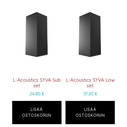
L-Acoustics SYVA Sub
L-Acoustics SYVA Low
set
set
24,80
€
37,20
€
LISÄÄ
LISÄÄ
OSTOSKORIIN
OSTOSKORIIN