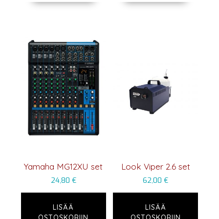
Yamaha MG12XU set
Look Viper 2.6 set
24,80
€
62,00
€
LISÄÄ
LISÄÄ
OSTOSKORIIN
OSTOSKORIIN