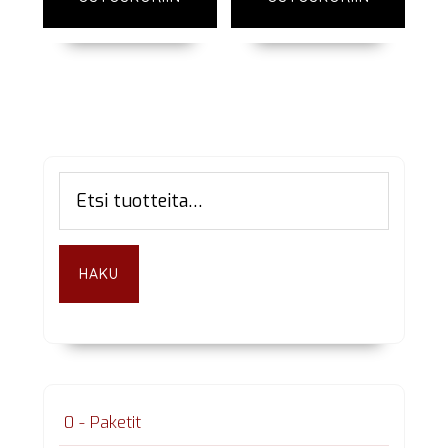
Ensisijainen
Etsi:
sivupalkki
HAKU
0 - Paketit