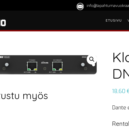
info@tapahtumavuokraa
ETUSIVU
Kl
DN
18,60
tustu myös
Dante 
Rental