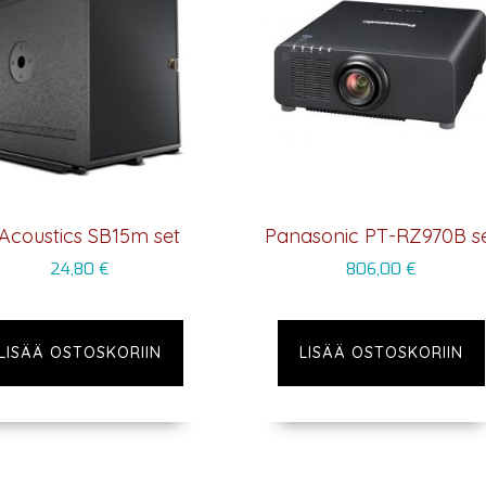
Acoustics SB15m set
Panasonic PT-RZ970B s
24,80
€
806,00
€
LISÄÄ OSTOSKORIIN
LISÄÄ OSTOSKORIIN