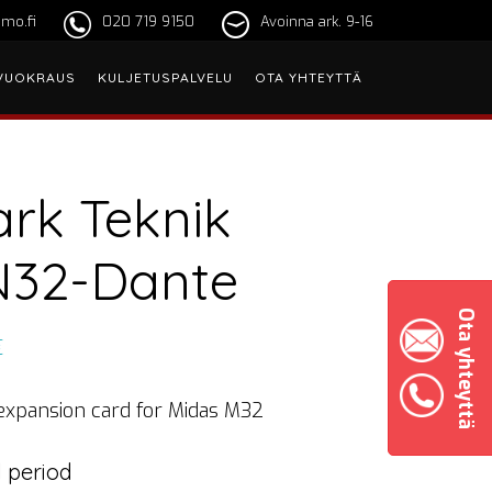
mo.fi
020 719 9150
Avoinna ark. 9-16
VUOKRAUS
KULJETUSPALVELU
OTA YHTEYTTÄ
ark Teknik
32-Dante
Ota yhteyttä
€
expansion card for Midas M32
 period