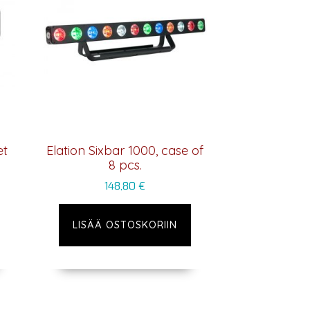
et
Elation Sixbar 1000, case of
8 pcs.
148,80
€
LISÄÄ OSTOSKORIIN