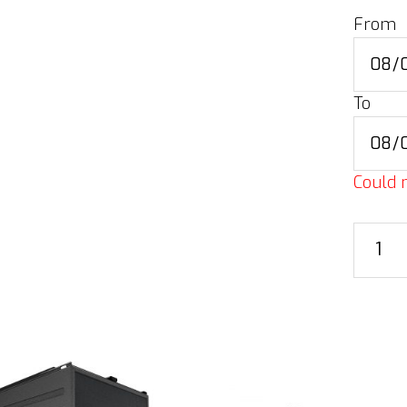
From
To
Could n
Klark
Teknik
DN32-
Dante
määrä