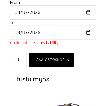
From
To
Could not check availability
JVC
LISÄÄ OSTOSKORIIN
HR-
S6950EU
määrä
Tutustu myös