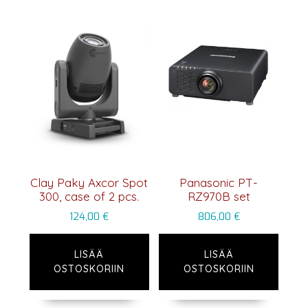
Clay Paky Axcor Spot
Panasonic PT-
300, case of 2 pcs.
RZ970B set
124,00
€
806,00
€
LISÄÄ
LISÄÄ
OSTOSKORIIN
OSTOSKORIIN