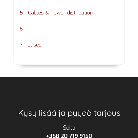
5 - Cables & Power distribution
6 - IT
7 - Cases
Footer
Kysy lisää ja pyydä tarjous
Soita
+358 20 719 9150