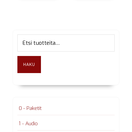
Ensisijainen
Etsi:
sivupalkki
HAKU
0 - Paketit
1 - Audio