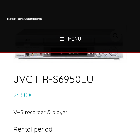
Hyppää
Hyppää
Hyppää
pääsisältöön
ensisijaiseen
alatunnisteeseen
sivupalkkiin
MENU
JVC HR-S6950EU
24,80
€
VHS recorder & player
Rental period