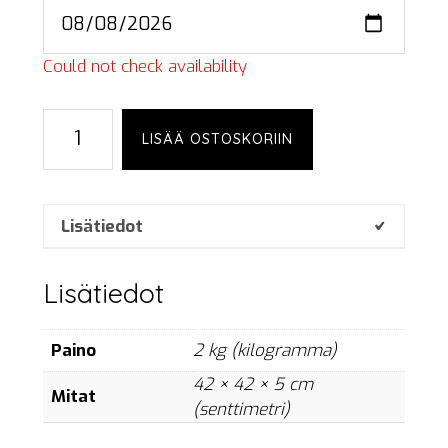
Could not check availability
End
LISÄÄ OSTOSKORIIN
table,
TAPS
40,
white
Lisätiedot
määrä
Lisätiedot
Paino
2 kg (kilogramma)
42 × 42 × 5 cm
Mitat
(senttimetri)