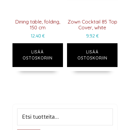
Dining table, folding,
Zown Cocktail 85 Top
150 cm
Cover, white
12,40
€
9,92
€
LISÄÄ
LISÄÄ
OSTOSKORIIN
OSTOSKORIIN
Ensisijainen
Etsi:
sivupalkki