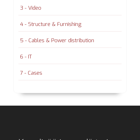
3 - Video
4 - Structure & Furnishing
5 - Cables & Power distribution
6 - IT
7 - Cases