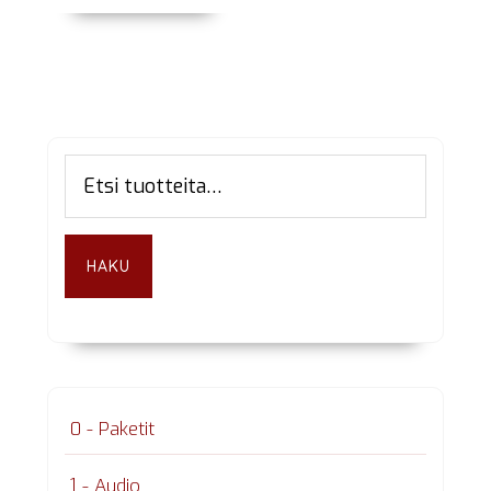
Ensisijainen
Etsi:
sivupalkki
HAKU
0 - Paketit
1 - Audio