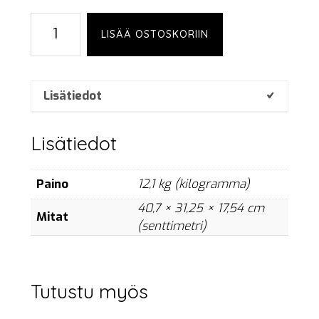
Chauvet
LISÄÄ OSTOSKORIIN
color
strike
M
määrä
Lisätiedot
Lisätiedot
Paino
12,1 kg (kilogramma)
40,7 × 31,25 × 17,54 cm
Mitat
(senttimetri)
Tutustu myös