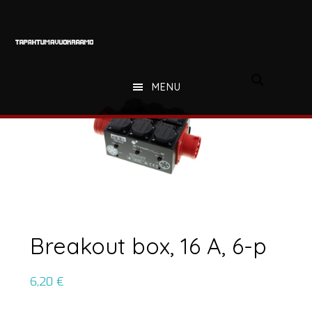
Hyppää
Hyppää
Hyppää
pääsisältöön
ensisijaiseen
alatunnisteeseen
sivupalkkiin
MENU
Breakout box, 16 A, 6-p
6,20
€