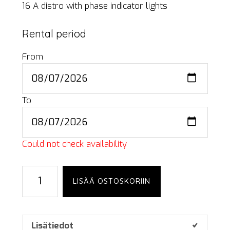
16 A distro with phase indicator lights
Rental period
From
To
Could not check availability
Breakout
LISÄÄ OSTOSKORIIN
box,
16
A,
6-
Lisätiedot