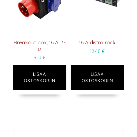
Breakout box, 16 A, 3-
16 A distro rack
p
12,40
€
3,10
€
LISÄÄ
LISÄÄ
OSTOSKORIIN
OSTOSKORIIN
Ensisijainen