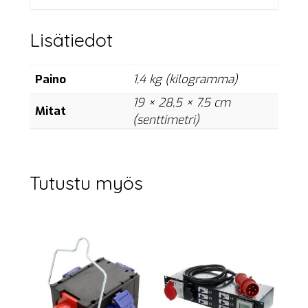
p
määrä
Lisätiedot
Paino
1,4 kg (kilogramma)
19 × 28,5 × 7,5 cm
Mitat
(senttimetri)
Tutustu myös