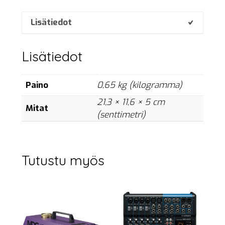
set
määrä
Lisätiedot
Lisätiedot
Paino
0,65 kg (kilogramma)
21,3 × 11,6 × 5 cm
Mitat
(senttimetri)
Tutustu myös