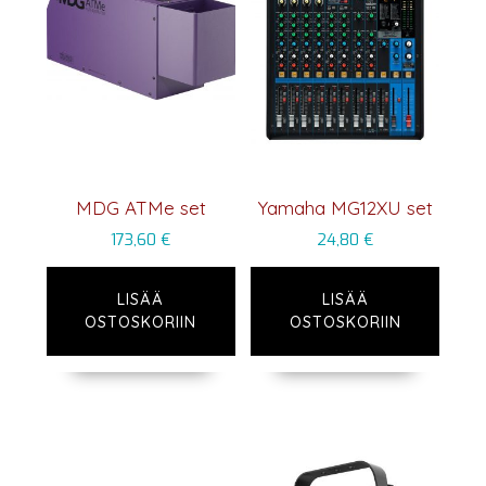
MDG ATMe set
Yamaha MG12XU set
173,60
€
24,80
€
LISÄÄ
LISÄÄ
OSTOSKORIIN
OSTOSKORIIN