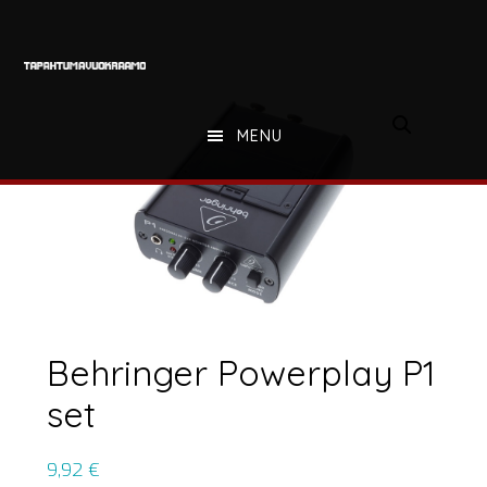
Hyppää
Hyppää
Hyppää
pääsisältöön
ensisijaiseen
alatunnisteeseen
sivupalkkiin
MENU
Behringer Powerplay P1
set
9,92
€