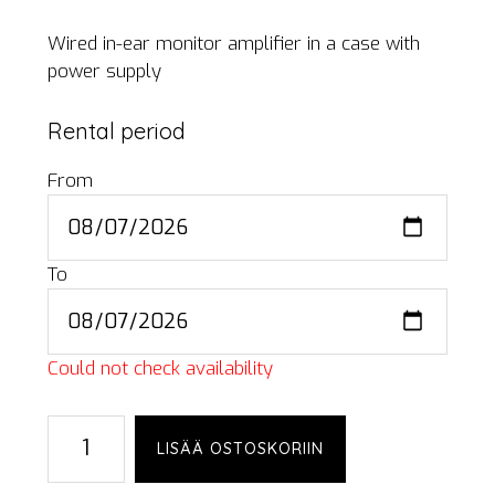
Wired in-ear monitor amplifier in a case with
power supply
Rental period
From
To
Could not check availability
Behringer
LISÄÄ OSTOSKORIIN
Powerplay
P1