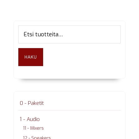
Ensisijainen
Etsi:
sivupalkki
HAKU
0 - Paketit
1 - Audio
11 - Mixers
12 - Speakers