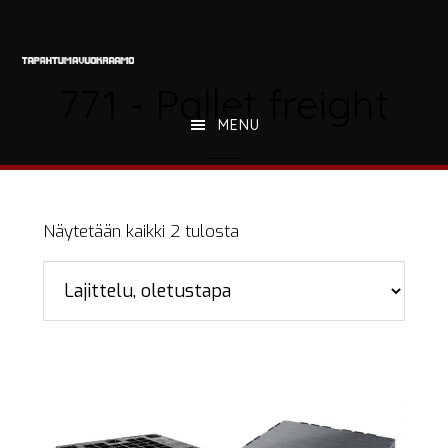
Hyppää
Hyppää
Hyppää
pääsisältöön
ensisijaiseen
alatunnisteeseen
sivupalkkiin
771 - Pallet freight
MENU
Näytetään kaikki 2 tulosta