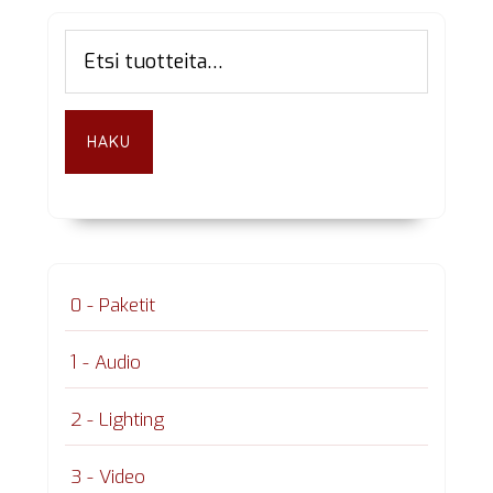
Ensisijainen
Etsi:
sivupalkki
HAKU
0 - Paketit
1 - Audio
2 - Lighting
3 - Video