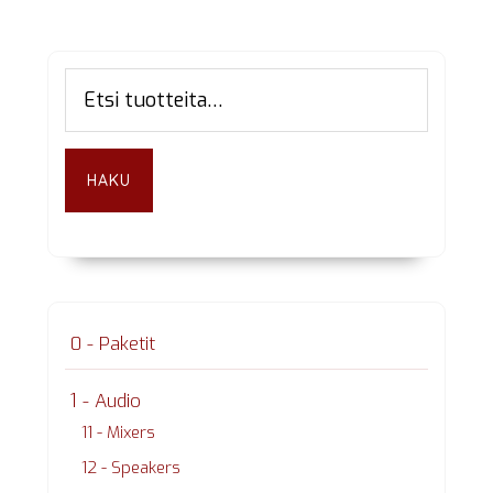
Ensisijainen
Etsi:
sivupalkki
HAKU
0 - Paketit
1 - Audio
11 - Mixers
12 - Speakers