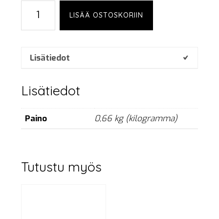
Swivel
LISÄÄ OSTOSKORIIN
coupler,
200
kg,
black
Lisätiedot
määrä
Lisätiedot
Paino
0,66 kg (kilogramma)
Tutustu myös