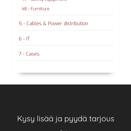
48 - Furniture
5 - Cables & Power distribution
6 - IT
7 - Cases
Footer
Kysy lisää ja pyydä tarjous