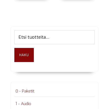
Ensisijainen
Etsi:
sivupalkki
HAKU
0 - Paketit
1 - Audio