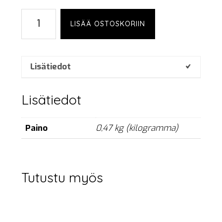
Shure
LISÄÄ OSTOSKORIIN
Beta
91A
määrä
Lisätiedot
Lisätiedot
Paino
0,47 kg (kilogramma)
Tutustu myös