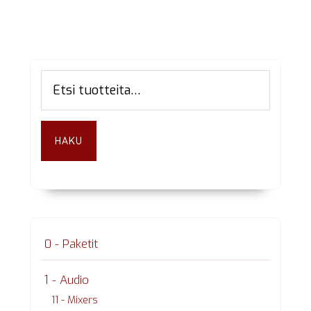
Ensisijainen
Etsi:
sivupalkki
HAKU
0 - Paketit
1 - Audio
11 - Mixers