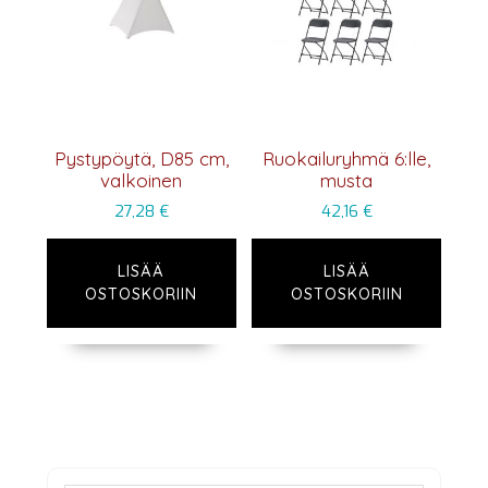
Pystypöytä, D85 cm,
Ruokailuryhmä 6:lle,
valkoinen
musta
27,28
€
42,16
€
LISÄÄ
LISÄÄ
OSTOSKORIIN
OSTOSKORIIN
Ensisijainen