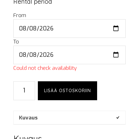
Rental period
From
To
Could not check availability
Ruokailuryhmä
LISÄÄ OSTOSKORIIN
6:lle,
valkoinen
määrä
Kuvaus
Kuvaus