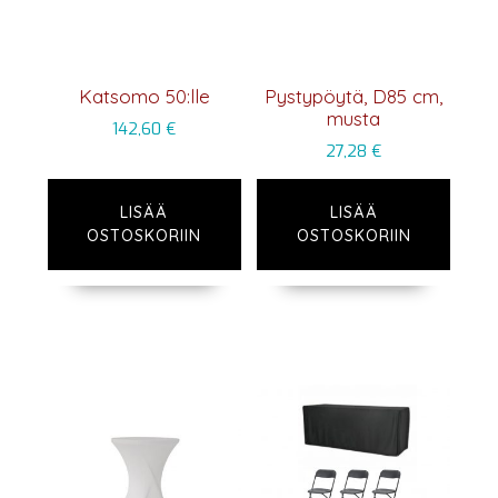
Katsomo 50:lle
Pystypöytä, D85 cm,
musta
142,60
€
27,28
€
LISÄÄ
LISÄÄ
OSTOSKORIIN
OSTOSKORIIN