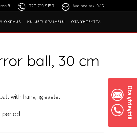
mo.fi
020 719 9150
Avoinna ark. 9-16
VUOKRAUS
KULJETUSPALVELU
OTA YHTEYTTÄ
rror ball, 30 cm
Ota yhteyttä
ball with hanging eyelet
 period