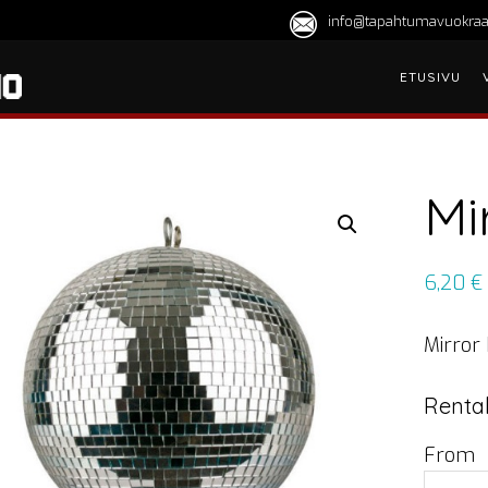
info@tapahtumavuokraa
ETUSIVU
Mi
6,20
€
Mirror 
Rental
From