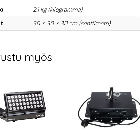
no
2,1 kg (kilogramma)
at
30 × 30 × 30 cm (senttimetri)
tustu myös