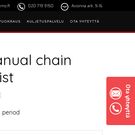
mo.fi
020 719 9150
Avoinna ark. 9-16
VUOKRAUS
KULJETUSPALVELU
OTA YHTEYTTÄ
nual chain
ist
Ota yhteyttä
€
 period