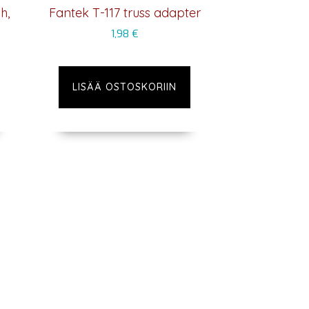
h,
Fantek T-117 truss adapter
1,98
€
LISÄÄ OSTOSKORIIN