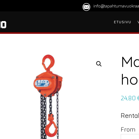
info@tapahtumavuokraa
ETUSIVU
Ma
ho
24,80
Rental
From