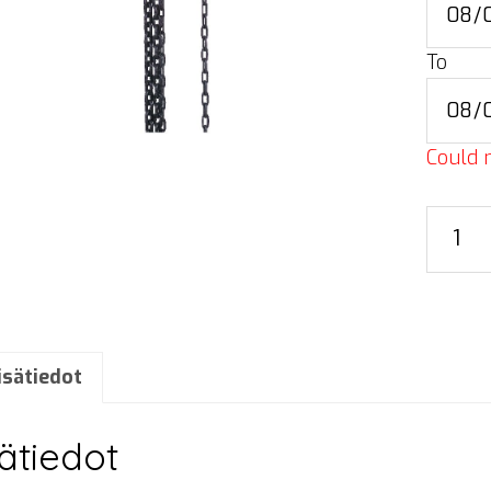
To
Could n
Manua
chain
hoist
määrä
isätiedot
sätiedot