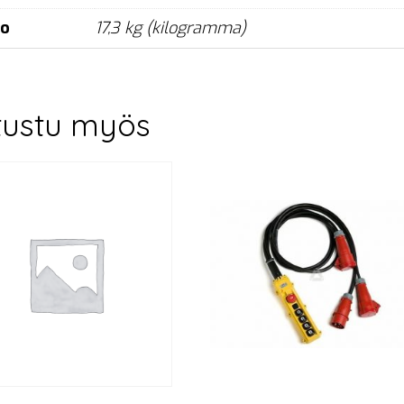
no
17,3 kg (kilogramma)
tustu myös