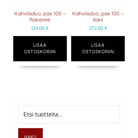
Kahviladuo, pax 100 –
Kahviladuo, pax 100 –
Rakenne
Ääni
124,00
€
372,00
€
LISÄÄ
LISÄÄ
OSTOSKORIIN
OSTOSKORIIN
Ensisijainen
Etsi:
sivupalkki
HAKU