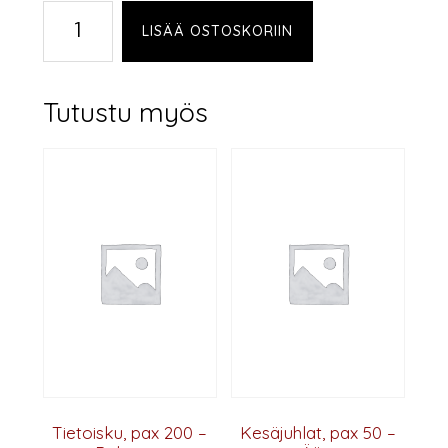
Kesäjuhlat,
LISÄÄ OSTOSKORIIN
pax
50
-
Tutustu myös
Kalusteet
ja
teltat
määrä
Tietoisku, pax 200 –
Kesäjuhlat, pax 50 –