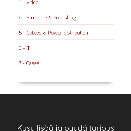
3 - Video
4 - Structure & Furnishing
5 - Cables & Power distribution
6 - IT
7 - Cases
Footer
Kysy lisää ja pyydä tarjous