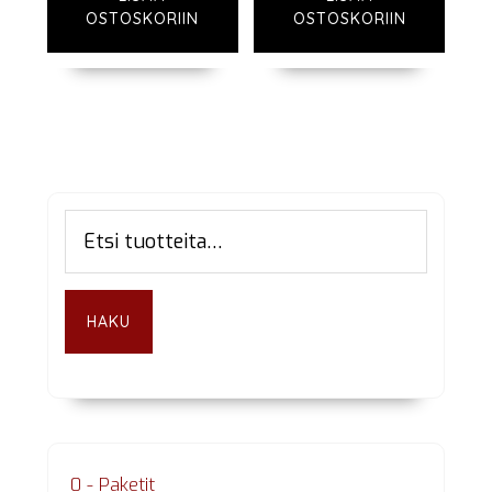
OSTOSKORIIN
OSTOSKORIIN
Ensisijainen
Etsi:
sivupalkki
HAKU
0 - Paketit