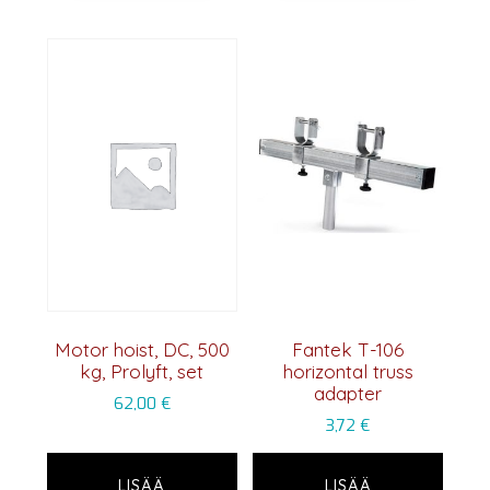
Motor hoist, DC, 500
Fantek T-106
kg, Prolyft, set
horizontal truss
adapter
62,00
€
3,72
€
LISÄÄ
LISÄÄ