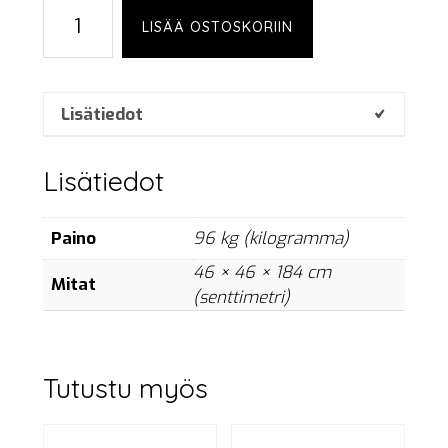
Fantek
LISÄÄ OSTOSKORIIN
T-
106
määrä
Lisätiedot
Lisätiedot
Paino
96 kg (kilogramma)
46 × 46 × 184 cm
Mitat
(senttimetri)
Tutustu myös